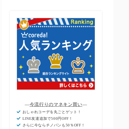
―
今流行りのマネキン買い
―
おしゃれコーデを丸ごとゲット！
LINE友達追加で500円OFF！
さらに今ならチノパンも50％OFF！