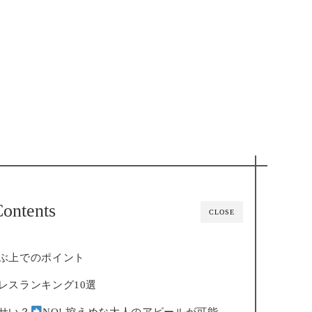
ontents
CLOSE
ぶ上でのポイント
レスランキング10選
サい？
NO! 控えめな大人のアピールが可能