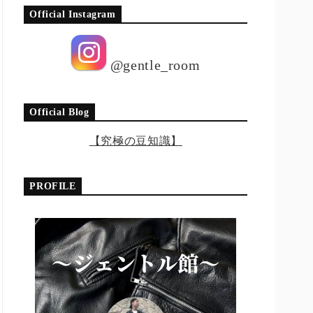
Official Instagram
@gentle_room
Official Blog
【究極の豆知識】
PROFILE