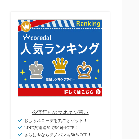
―
今流行りのマネキン買い
―
おしゃれコーデを丸ごとゲット！
LINE友達追加で500円OFF！
さらに今ならチノパンも50％OFF！