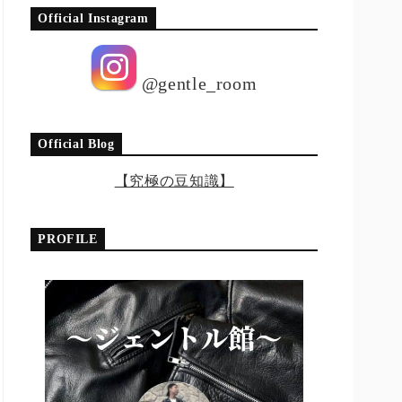
Official Instagram
@gentle_room
Official Blog
【究極の豆知識】
PROFILE