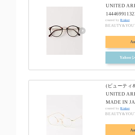
UNITED A
1444699113
created by
Rinker
BEAUTY&YO
A
Yaho
(ビューティ&
UNITED AR
MADE IN JA
created by
Rinker
BEAUTY&YO
A