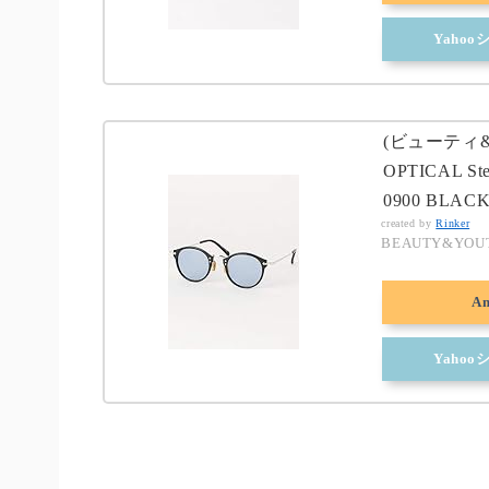
Yaho
(ビューティ&
OPTICAL S
0900 BLACK
created by
Rinker
BEAUTY&YO
A
Yaho