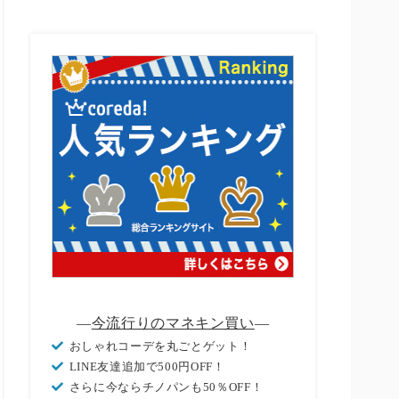
―
今流行りのマネキン買い
―
おしゃれコーデを丸ごとゲット！
LINE友達追加で500円OFF！
さらに今ならチノパンも50％OFF！