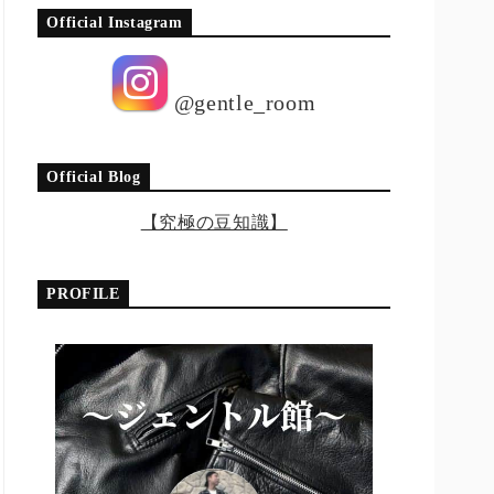
Official Instagram
@gentle_room
Official Blog
【究極の豆知識】
PROFILE