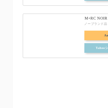
M+RC NO
ノーブランド品
A
Yaho