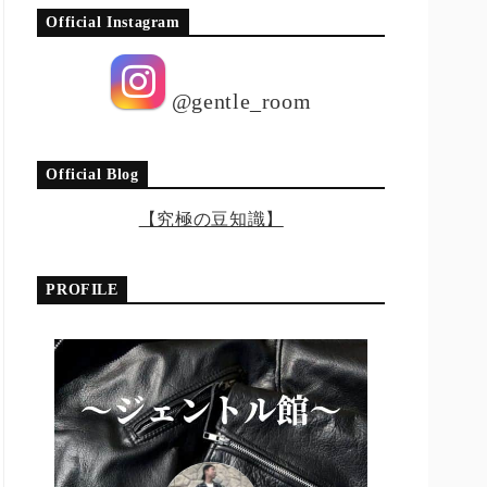
Official Instagram
@gentle_room
Official Blog
【究極の豆知識】
PROFILE