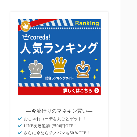
―
今流行りのマネキン買い
―
おしゃれコーデを丸ごとゲット！
LINE友達追加で500円OFF！
さらに今ならチノパンも50％OFF！