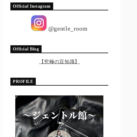
Official Instagram
@gentle_room
Official Blog
【究極の豆知識】
PROFILE