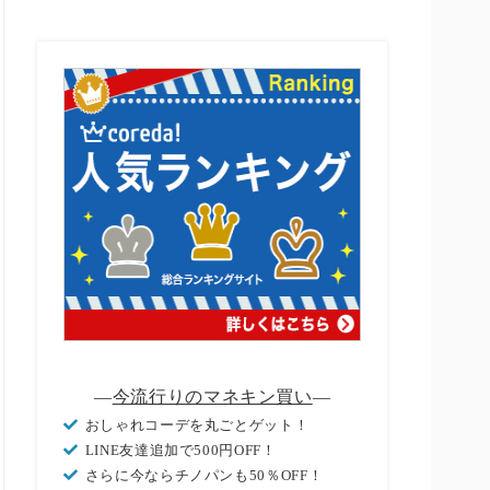
―
今流行りのマネキン買い
―
おしゃれコーデを丸ごとゲット！
LINE友達追加で500円OFF！
さらに今ならチノパンも50％OFF！