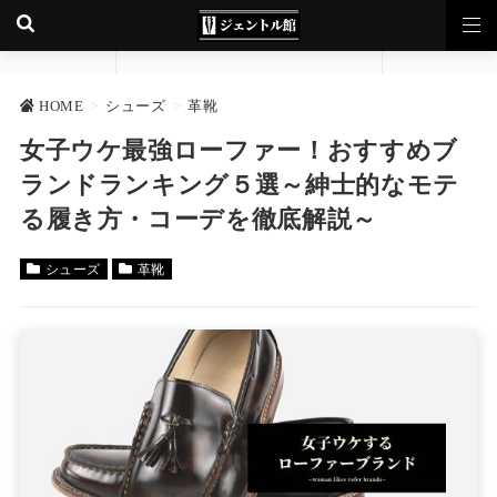
HOME
>
シューズ
>
革靴
女子ウケ最強ローファー！おすすめブ
ランドランキング５選～紳士的なモテ
る履き方・コーデを徹底解説～
シューズ
革靴