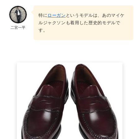
特に
ローガン
というモデルは、あのマイケ
ルジャクソンも着用した歴史的モデルで
二宮一平
す。