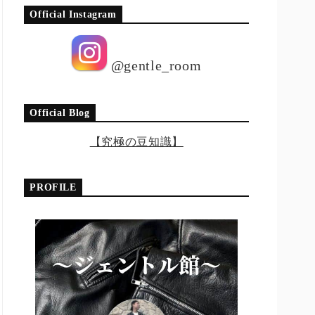
Official Instagram
@gentle_room
Official Blog
【究極の豆知識】
PROFILE