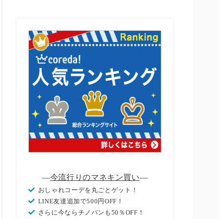
―
今流行りのマネキン買い
―
おしゃれコーデを丸ごとゲット！
LINE友達追加で500円OFF！
さらに今ならチノパンも50％OFF！