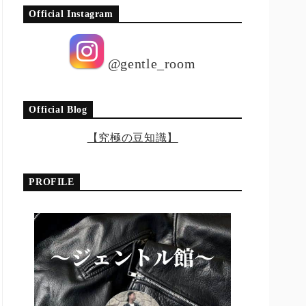
Official Instagram
@gentle_room
Official Blog
【究極の豆知識】
PROFILE