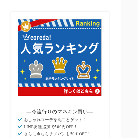
―
今流行りのマネキン買い
―
おしゃれコーデを丸ごとゲット！
LINE友達追加で500円OFF！
さらに今ならチノパンも50％OFF！